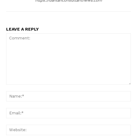
https://dahlanconsultantnews.com
LEAVE A REPLY
Comment:
Na
Ema
Web