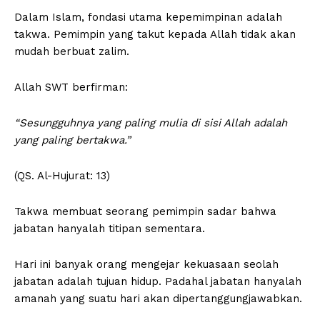
Dalam Islam, fondasi utama kepemimpinan adalah
takwa. Pemimpin yang takut kepada Allah tidak akan
SUBSCRIBE NOW
mudah berbuat zalim.
Allah SWT berfirman:
Company
“Sesungguhnya yang paling mulia di sisi Allah adalah
yang paling bertakwa.”
About
Contact
(QS. Al-Hujurat: 13)
Takwa membuat seorang pemimpin sadar bahwa
jabatan hanyalah titipan sementara.
Hari ini banyak orang mengejar kekuasaan seolah
jabatan adalah tujuan hidup. Padahal jabatan hanyalah
amanah yang suatu hari akan dipertanggungjawabkan.