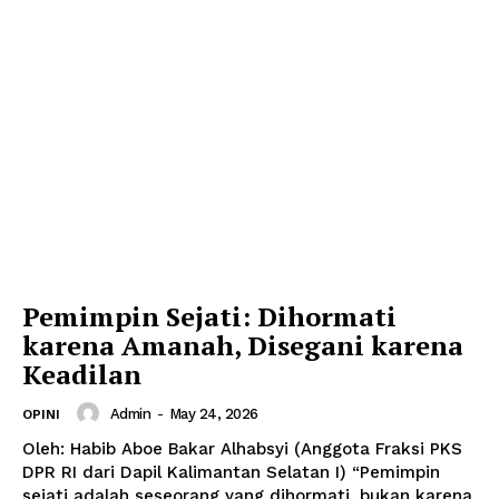
SUBSCRIBE NOW
Company
About
Pemimpin Sejati: Dihormati
Contact
karena Amanah, Disegani karena
Keadilan
Admin
-
May 24, 2026
OPINI
Oleh: Habib Aboe Bakar Alhabsyi (Anggota Fraksi PKS
DPR RI dari Dapil Kalimantan Selatan I) “Pemimpin
sejati adalah seseorang yang dihormati, bukan karena