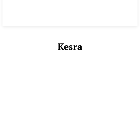
Kesra
EKBIS
ENTERTAINMENT
KESRA
LUAR NEGERI
OLAHRAGA
POLHUKAM