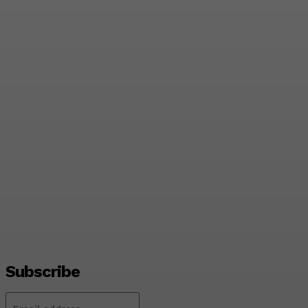
Pendanaan Pinjol dari
Lender Asing Tembus
Rp17,28 Triliun, Kang
Dahlan: Imbangi dengan
Manajemen Risiko
Admin
-
August 8, 2026
Subscribe