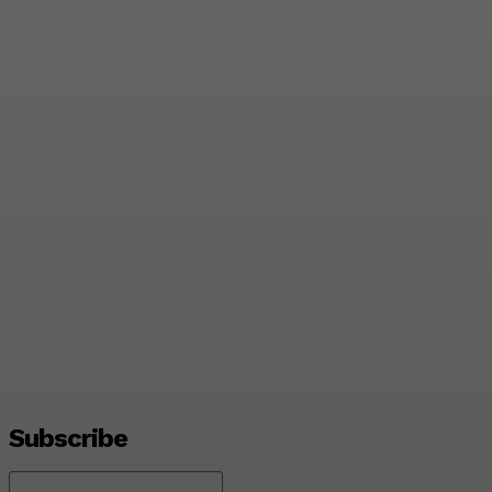
Yayasan Hijrah Finanscial
Indonesia Resmi
Beroperasi, Dahlan: Harus
Jadi Awal Kegiatan
Bermanfaat bagi
Masyarakat
Admin
-
August 7, 2026
Subscribe