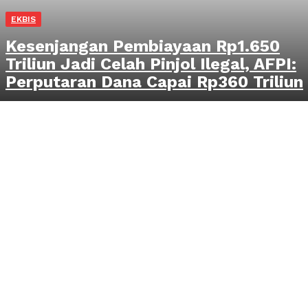
EKBIS
Kesenjangan Pembiayaan Rp1.650
Triliun Jadi Celah Pinjol Ilegal, AFPI:
Perputaran Dana Capai Rp360 Triliun