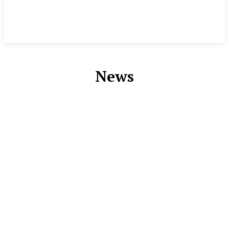
News
EKBIS
ENTERTAINMENT
KESRA
LUAR NEGERI
OLAHRAGA
POLHUKAM