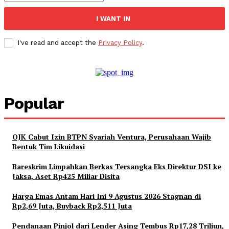
I WANT IN
I've read and accept the
Privacy Policy
.
Popular
OJK Cabut Izin BTPN Syariah Ventura, Perusahaan Wajib
Bentuk Tim Likuidasi
Bareskrim Limpahkan Berkas Tersangka Eks Direktur DSI ke
Jaksa, Aset Rp425 Miliar Disita
Harga Emas Antam Hari Ini 9 Agustus 2026 Stagnan di
Rp2,69 Juta, Buyback Rp2,511 Juta
Pendanaan Pinjol dari Lender Asing Tembus Rp17,28 Triliun,