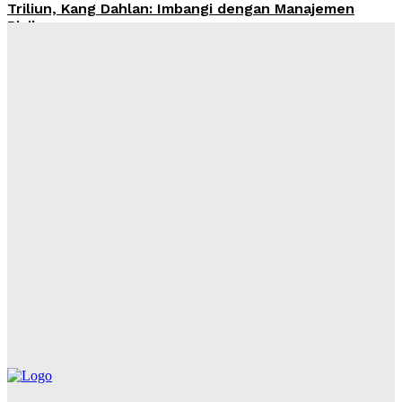
Triliun, Kang Dahlan: Imbangi dengan Manajemen
Risiko
Admin
-
August 8, 2026
OJK Ingatkan Risiko Kredit Mobil di Tengah Tren
Penjualan Otomotif yang Menguat
Admin
-
August 8, 2026
Ahmad Muzani: Qanun Asasi NU Jadi Landasan
Menjaga Persatuan dan Keutuhan Negara
Admin
-
August 8, 2026
KTP Dipinjam untuk Kredit, Utang Rp65 Juta
Menghantui Korban di Kaltim
Admin
-
August 8, 2026