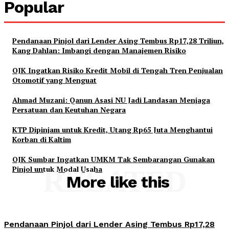
Popular
Pendanaan Pinjol dari Lender Asing Tembus Rp17,28 Triliun,
Kang Dahlan: Imbangi dengan Manajemen Risiko
OJK Ingatkan Risiko Kredit Mobil di Tengah Tren Penjualan
Otomotif yang Menguat
Ahmad Muzani: Qanun Asasi NU Jadi Landasan Menjaga
Persatuan dan Keutuhan Negara
KTP Dipinjam untuk Kredit, Utang Rp65 Juta Menghantui
Korban di Kaltim
OJK Sumbar Ingatkan UMKM Tak Sembarangan Gunakan
Pinjol untuk Modal Usaha
RELATED
More like this
Pendanaan Pinjol dari Lender Asing Tembus Rp17,28