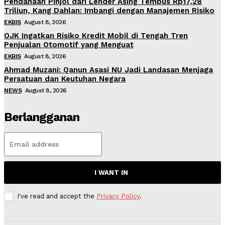
Pendanaan Pinjol dari Lender Asing Tembus Rp17,28
Triliun, Kang Dahlan: Imbangi dengan Manajemen Risiko
EKBIS
August 8, 2026
OJK Ingatkan Risiko Kredit Mobil di Tengah Tren
Penjualan Otomotif yang Menguat
EKBIS
August 8, 2026
Ahmad Muzani: Qanun Asasi NU Jadi Landasan Menjaga
Persatuan dan Keutuhan Negara
NEWS
August 8, 2026
Berlangganan
I WANT IN
I've read and accept the
Privacy Policy
.