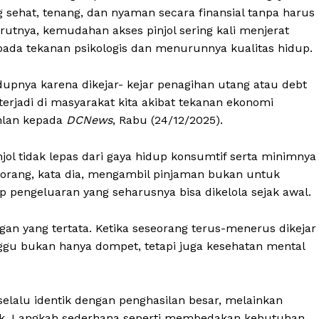
ehat, tenang, dan nyaman secara finansial tanpa harus
rutnya, kemudahan akses pinjol sering kali menjerat
pada tekanan psikologis dan menurunnya kualitas hidup.
upnya karena dikejar- kejar penagihan utang atau debt
 terjadi di masyarakat kita akibat tekanan ekonomi
ahlan kepada
DCNews
, Rabu (24/12/2025).
ol tidak lepas dari gaya hidup konsumtif serta minimnya
orang, kata dia, mengambil pinjaman bukan untuk
pengeluaran yang seharusnya bisa dikelola sejak awal.
gan yang tertata. Ketika seseorang terus-menerus dikejar
nggu bukan hanya dompet, tetapi juga kesehatan mental
elalu identik dengan penghasilan besar, melainkan
k. Langkah sederhana seperti membedakan kebutuhan