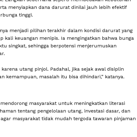
a menyiapkan dana darurat dinilai jauh lebih efektif
bunga tinggi.
ya menjadi pilihan terakhir dalam kondisi darurat yang
ap kali keuangan menipis. Ia mengingatkan bahwa bunga
tu singkat, sehingga berpotensi menjerumuskan
r.
karena utang pinjol. Padahal, jika sejak awal disiplin
 kemampuan, masalah itu bisa dihindari,” katanya.
Week
e PRO
a mendorong masyarakat untuk meningkatkan literasi
aman tentang pengelolaan utang, investasi dasar, dan
g agar masyarakat tidak mudah tergoda tawaran pinjaman
Company
About