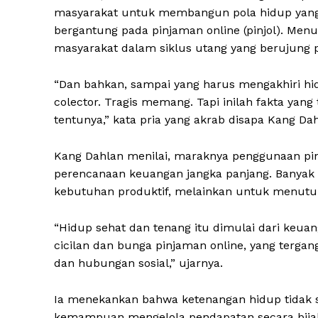
masyarakat untuk membangun pola hidup yang s
bergantung pada pinjaman online (pinjol). Menu
masyarakat dalam siklus utang yang berujung 
“Dan bahkan, sampai yang harus mengakhiri hid
colector. Tragis memang. Tapi inilah fakta yang
tentunya,” kata pria yang akrab disapa Kang D
Kang Dahlan menilai, maraknya penggunaan pinj
perencanaan keuangan jangka panjang. Banyak 
kebutuhan produktif, melainkan untuk menutup 
“Hidup sehat dan tenang itu dimulai dari keuan
cicilan dan bunga pinjaman online, yang terga
dan hubungan sosial,” ujarnya.
Ia menekankan bahwa ketenangan hidup tidak s
kemampuan mengelola pendapatan secara bija