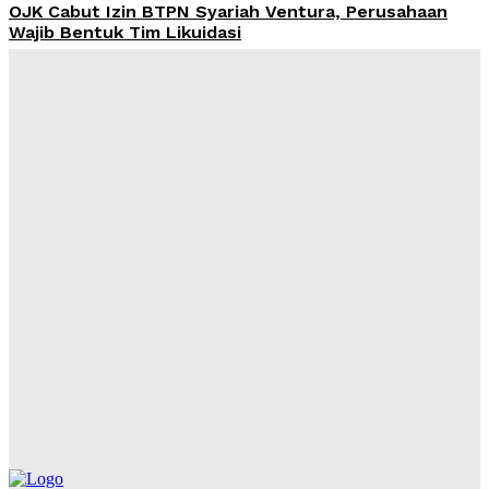
OJK Cabut Izin BTPN Syariah Ventura, Perusahaan
Wajib Bentuk Tim Likuidasi
Admin
-
August 9, 2026
Bareskrim Limpahkan Berkas Tersangka Eks Direktur
DSI ke Jaksa, Aset Rp425 Miliar Disita
Admin
-
August 9, 2026
Harga Emas Antam Hari Ini 9 Agustus 2026 Stagnan di
Rp2,69 Juta, Buyback Rp2,511 Juta
Admin
-
August 9, 2026
Pendanaan Pinjol dari Lender Asing Tembus Rp17,28
Triliun, Kang Dahlan: Imbangi dengan Manajemen
Risiko
Admin
-
August 8, 2026