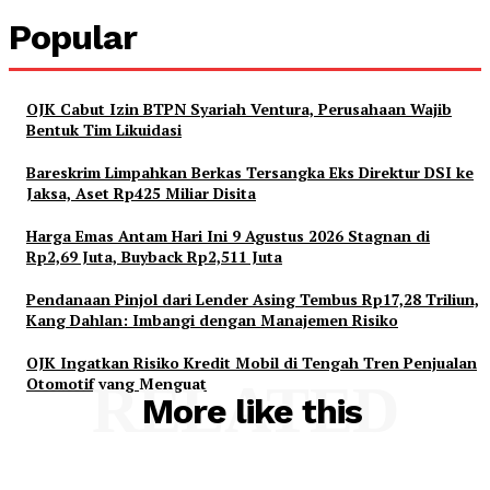
Popular
OJK Cabut Izin BTPN Syariah Ventura, Perusahaan Wajib
Bentuk Tim Likuidasi
Bareskrim Limpahkan Berkas Tersangka Eks Direktur DSI ke
Jaksa, Aset Rp425 Miliar Disita
Harga Emas Antam Hari Ini 9 Agustus 2026 Stagnan di
Rp2,69 Juta, Buyback Rp2,511 Juta
Pendanaan Pinjol dari Lender Asing Tembus Rp17,28 Triliun,
Kang Dahlan: Imbangi dengan Manajemen Risiko
OJK Ingatkan Risiko Kredit Mobil di Tengah Tren Penjualan
Otomotif yang Menguat
RELATED
More like this