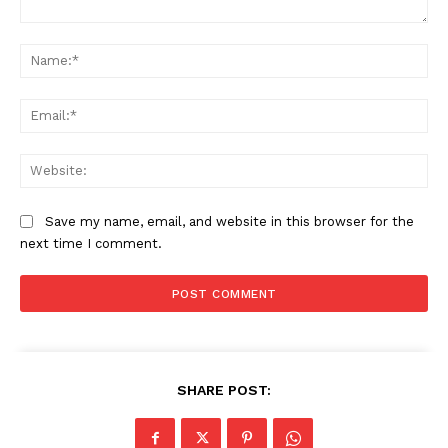
Comment:
Na
Ema
Web
Save my name, email, and website in this browser for the
next time I comment.
SHARE POST: