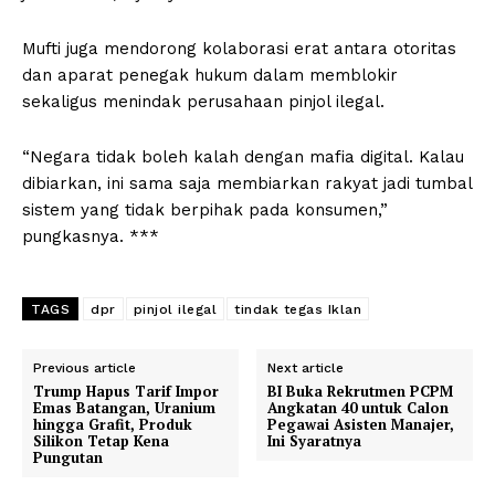
Mufti juga mendorong kolaborasi erat antara otoritas
dan aparat penegak hukum dalam memblokir
sekaligus menindak perusahaan pinjol ilegal.
“Negara tidak boleh kalah dengan mafia digital. Kalau
dibiarkan, ini sama saja membiarkan rakyat jadi tumbal
sistem yang tidak berpihak pada konsumen,”
pungkasnya. ***
TAGS
dpr
pinjol ilegal
tindak tegas Iklan
Previous article
Next article
Trump Hapus Tarif Impor
BI Buka Rekrutmen PCPM
Emas Batangan, Uranium
Angkatan 40 untuk Calon
hingga Grafit, Produk
Pegawai Asisten Manajer,
Silikon Tetap Kena
Ini Syaratnya
Pungutan