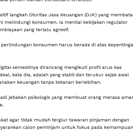
itif langkah Otoritas Jasa Keuangan (OJK) yang membata
mi melindungi konsumen. Ia menilai kebijakan regulator
embiayaan yang terlalu agresif.
 perlindungan konsumen harus berada di atas kepenting
tal semestinya dirancang mengikuti profil arus kas
al, kata dia, adalah yang stabil dan terukur sejak awal
anakan keuangan tanpa tekanan berlebihan.
Week
e PRO
jadi jebakan psikologis yang membuat orang merasa ama
a.
Company
kat agar tidak mudah tergiur tawaran pinjaman dengan
menyarankan calon peminjam untuk fokus pada kemampua