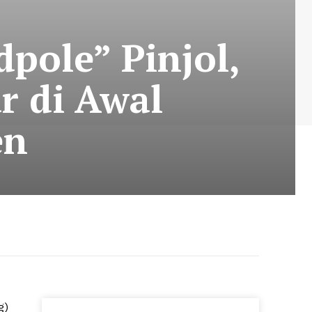
pole” Pinjol,
r di Awal
en
g)