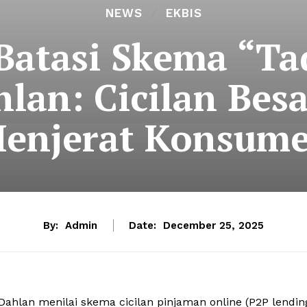
NEWS
EKBIS
atasi Skema “Tad
lan: Cicilan Besa
enjerat Konsum
By:
Admin
Date:
December 25, 2025
hlan menilai skema cicilan pinjaman online (P2P lendin