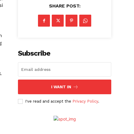
si
SHARE POST:
n
g
Subscribe
s
,
I WANT IN
I've read and accept the
Privacy Policy
.