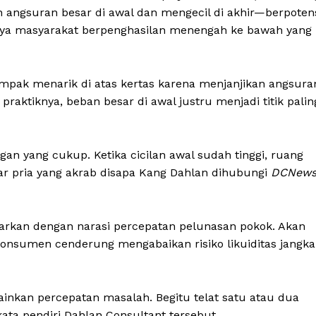
 angsuran besar di awal dan mengecil di akhir—berpoten
ya masyarakat berpenghasilan menengah ke bawah yang
ampak menarik di atas kertas karena menjanjikan angsura
raktiknya, beban besar di awal justru menjadi titik palin
n yang cukup. Ketika cicilan awal sudah tinggi, ruang
ar pria yang akrab disapa Kang Dahlan dihubungi
DCNew
asarkan dengan narasi percepatan pelunasan pokok. Akan
 konsumen cenderung mengabaikan risiko likuiditas jangka
ainkan percepatan masalah. Begitu telat satu atau dua
kata pendiri Dahlan Consultant tersebut.