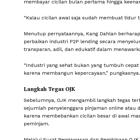
membayar cicilan bulan pertama hingga keenam,
“Kalau cicilan awal saja sudah membuat tidur t
Menutup pernyataannya, Kang Dahlan berhar
perbaikan industri P2P lending secara menyelu
SUBSCRIB
transparan, adil, dan edukatif dalam menawar
“Industri yang sehat bukan yang tumbuh cepat
karena membangun kepercayaan,” pungkasnya.
Langkah Tegas OJK
Sebelumnya, OJK mengambil langkah tegas terh
sejumlah penyelenggara pinjaman online atau dari
karena membebankan cicilan besar di awal ma
peminjam.
Melalui Surat Pengawasan dan Pembinaan OJK, 