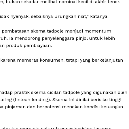
 bukan sekadar melihat nominal kecil di akhir tenor.
About
Contact
idak nyenyak, sebaiknya urungkan niat,” katanya.
ap pembatasan skema tadpole menjadi momentum
ruh. Ia mendorong penyelenggara pinjol untuk lebih
E NOW
kan produk pembiayaan.
 karena memeras konsumen, tetapi yang berkelanjutan
adap praktik skema cicilan tadpole yang digunakan oleh
ng (fintech lending). Skema ini dinilai berisiko tinggi
sa pinjaman dan berpotensi menekan kondisi keuangan
otoritas meminta seluruh penyelenggara layanan