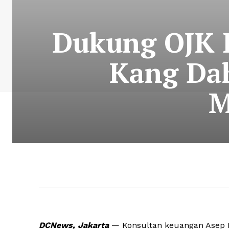
Dukung OJK B
Kang Dah
M
DCNews, Jakarta
— Konsultan keuangan Asep Da