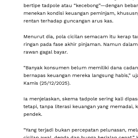
bertipe tadpole atau “kecebong”—dengan beban
menekan kondisi keuangan peminjam, khususn
rentan terhadap guncangan arus kas.
Menurut dia, pola cicilan semacam itu kerap t
ringan pada fase akhir pinjaman. Namun dalam p
rawan gagal bayar.
“Banyak konsumen belum memiliki dana cadanga
bernapas keuangan mereka langsung habis,” uj
Kamis (25/12/2025).
Ia menjelaskan, skema tadpole sering kali dip
tetapi, tanpa literasi keuangan yang memadai,
pendek.
“Yang terjadi bukan percepatan pelunasan, mel
cicilan awal, denda dan bunga berjalan cepat,” 