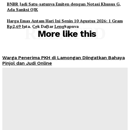
BNBR Jadi Satu-satunya Emiten dengan Notasi Khusus G,
Ada Sanksi OJK
Harga Emas Antam Hari Ini Senin 10 Agustus 2026: 1 Gram
Rp2,69 Juta, Cek Daftar Lengkapnya
RELATED
More like this
Warga Penerima PKH di Lamongan Diingatkan Bahaya
Pinjol dan Judi Online
Admin
-
August 10, 2026
Ahmad Muzani: Tren Pengelolaan Keuangan Negara
Makin Baik
Admin
-
August 10, 2026
900 Penerima PKH di Medan Barat Berstatus Exclude,
Data Pinjol dan Judi Online Jadi Indikator