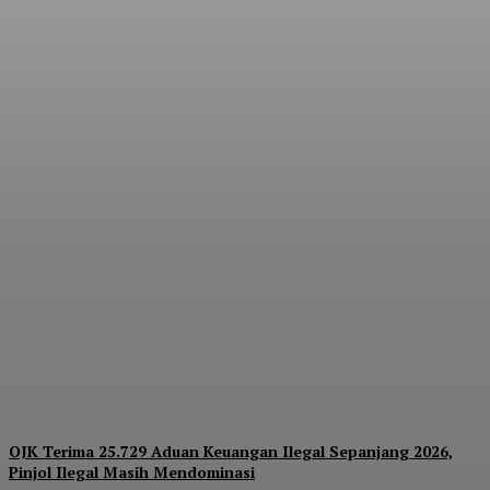
Kesenjangan Pembiayaan
Rp1.650 Triliun Jadi Celah
Pinjol Ilegal, AFPI:
Perputaran Dana Capai
Rp360 Triliun
Admin
-
August 7, 2026
OJK Terima 25.729 Aduan Keuangan Ilegal Sepanjang 2026,
Pinjol Ilegal Masih Mendominasi