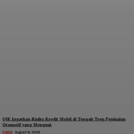
Pendanaan Pinjol dari
Lender Asing Tembus
Rp17,28 Triliun, Kang
Dahlan: Imbangi dengan
Manajemen Risiko
Admin
-
August 8, 2026
OJK Ingatkan Risiko Kredit Mobil di Tengah Tren Penjualan
Otomotif yang Menguat
EKBIS
August 8, 2026