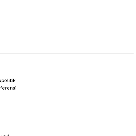
politik
ferensi
a
uasi