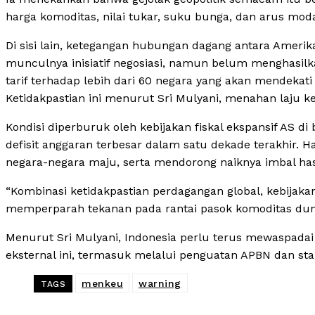
harga komoditas, nilai tukar, suku bunga, dan arus moda
Di sisi lain, ketegangan hubungan dagang antara Amerik
munculnya inisiatif negosiasi, namun belum menghasilk
tarif terhadap lebih dari 60 negara yang akan mendekat
Ketidakpastian ini menurut Sri Mulyani, menahan laju k
Kondisi diperburuk oleh kebijakan fiskal ekspansif AS
defisit anggaran terbesar dalam satu dekade terakhir. Ha
negara-negara maju, serta mendorong naiknya imbal hasi
“Kombinasi ketidakpastian perdagangan global, kebijakan
memperparah tekanan pada rantai pasok komoditas duni
Menurut Sri Mulyani, Indonesia perlu terus mewaspadai
eksternal ini, termasuk melalui penguatan APBN dan sta
menkeu
warning
TAGS