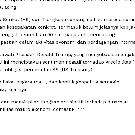
l asing.
a Serikat (AS) dan Tiongkok memang sedikit mereda seiri
an kesepakatan konkret. Termasuk belum jelasnya kebija
i tenggat penundaan 90 hari pada Juli mendatang.
epastian dalam aktivitas ekonomi dan perdagangan interna
 di bawah Presiden Donald Trump, yang menyebabkan lonja
l ini menciptakan sentimen negatif terhadap kredibilitas f
l obligasi pemerintah AS (US Treasury).
 fiskal negara maju, dan konflik geopolitik semakin
a,” ujarnya.
 dan menyiapkan langkah antisipatif terhadap dinamika
bilitas makro ekonomi domestik. ***