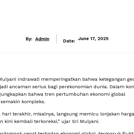
By:
Admin
June 17, 2025
Date:
Mulyani Indrawati memperingatkan bahwa ketegangan geo
jadi ancaman serius bagi perekonomian dunia. Dalam kon
mengungkapkan bahwa tren pertumbuhan ekonomi global
 semakin kompleks.
a hari terakhir, misalnya, langsung memicu lonjakan harg
kini kembali terkoreksi,” ujar Sri Mulyani.
erdampak cepat terhadap ekonomi global, termasuk flukt