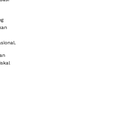
ng
kan
sional.
kan
iskal