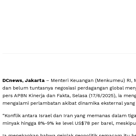
DCnews, Jakarta
– Menteri Keuangan (Menkumeu) RI, 
dan belum tuntasnya negosiasi perdagangan global men
pers APBN Kinerja dan Fakta, Selasa (17/6/2025), ia 
mengalami perlambatan akibat dinamika eksternal yang
“Konflik antara Israel dan Iran yang memanas dalam tig
minyak hingga 8%-9% ke level US$78 per barel, meskipun 
Ia menekankan bahwa gejolak geopolitik semacam itu b