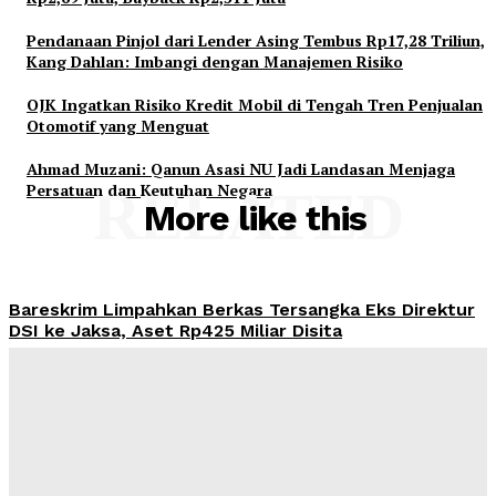
Pendanaan Pinjol dari Lender Asing Tembus Rp17,28 Triliun,
Kang Dahlan: Imbangi dengan Manajemen Risiko
OJK Ingatkan Risiko Kredit Mobil di Tengah Tren Penjualan
Otomotif yang Menguat
Ahmad Muzani: Qanun Asasi NU Jadi Landasan Menjaga
Persatuan dan Keutuhan Negara
RELATED
More like this
Bareskrim Limpahkan Berkas Tersangka Eks Direktur
DSI ke Jaksa, Aset Rp425 Miliar Disita
Admin
-
August 9, 2026
Harga Emas Antam Hari Ini 9 Agustus 2026 Stagnan di
Rp2,69 Juta, Buyback Rp2,511 Juta
Admin
-
August 9, 2026