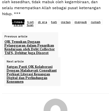
oleh kesedihan, tidak mabuk oleh kegembiraan, dan
selalu menempatkan Allah sebagai pusat ketenangan
hidup. ***
TAGS
bagi
di era
hati
instan
menjadi
rumah
serba
tuan
Previous article
OJK Temukan Dugaan
Pelanggaran dalam Penarikan
Kendaraan oleh Debt Collector
TAFS, Debitur Juga Disorot
Next article
Satgas Pasti OJK Kolaborasi
Dengan Malahayati Consultant
Perkuat Literasi Keuangan
Digital dan Perlindungan
Konsumen