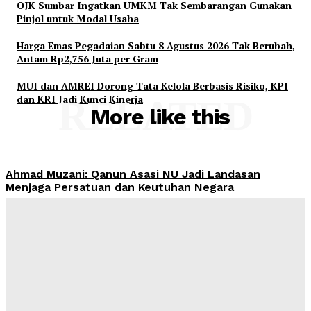
OJK Sumbar Ingatkan UMKM Tak Sembarangan Gunakan
Pinjol untuk Modal Usaha
Harga Emas Pegadaian Sabtu 8 Agustus 2026 Tak Berubah,
Antam Rp2,756 Juta per Gram
MUI dan AMREI Dorong Tata Kelola Berbasis Risiko, KPI
dan KRI Jadi Kunci Kinerja
RELATED
More like this
Ahmad Muzani: Qanun Asasi NU Jadi Landasan
Menjaga Persatuan dan Keutuhan Negara
Admin
-
August 8, 2026
KTP Dipinjam untuk Kredit, Utang Rp65 Juta
Menghantui Korban di Kaltim
Admin
-
August 8, 2026