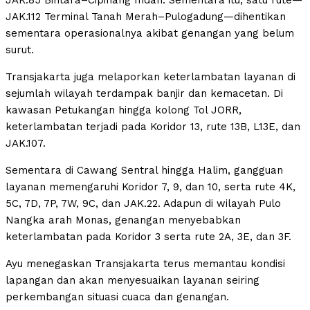
JAK.85 Bintara–Cipinang Indah. Sementara itu, satu rute—
JAK.112 Terminal Tanah Merah–Pulogadung—dihentikan
sementara operasionalnya akibat genangan yang belum
surut.
Transjakarta juga melaporkan keterlambatan layanan di
sejumlah wilayah terdampak banjir dan kemacetan. Di
kawasan Petukangan hingga kolong Tol JORR,
keterlambatan terjadi pada Koridor 13, rute 13B, L13E, dan
JAK.107.
Sementara di Cawang Sentral hingga Halim, gangguan
layanan memengaruhi Koridor 7, 9, dan 10, serta rute 4K,
5C, 7D, 7P, 7W, 9C, dan JAK.22. Adapun di wilayah Pulo
Nangka arah Monas, genangan menyebabkan
keterlambatan pada Koridor 3 serta rute 2A, 3E, dan 3F.
Ayu menegaskan Transjakarta terus memantau kondisi
lapangan dan akan menyesuaikan layanan seiring
perkembangan situasi cuaca dan genangan.