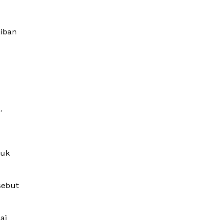
iban
.
tuk
sebut
ai