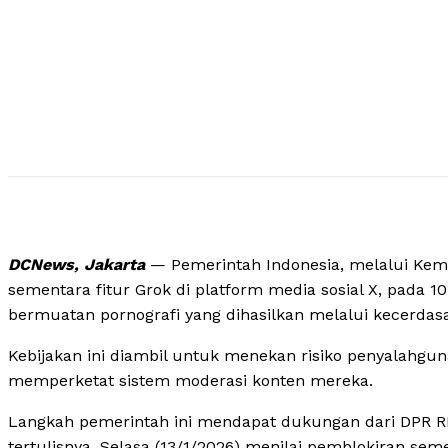
DCNews, Jakarta
— Pemerintah Indonesia, melalui Keme
sementara fitur Grok di platform media sosial X, pada 
bermuatan pornografi yang dihasilkan melalui kecerdasan ar
Kebijakan ini diambil untuk menekan risiko penyalahgun
memperketat sistem moderasi konten mereka.
Langkah pemerintah ini mendapat dukungan dari DPR RI
tertulisnya, Selasa (13/1/2026) menilai pemblokiran se