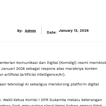
By:
Admin
January 13, 2026
Date:
nterian Komunikasi dan Digital (Komdigi) resmi memblok
10 Januari 2026 sebagai respons atas maraknya konten
tifisial (artificial intelligence/AI).
aan teknologi AI sekaligus mendorong platform digital
. Wakil Ketua Komisi I DPR Sukamta melalu keterangan
mentara Grok merupakan sinyal tegas bahwa negara tidak