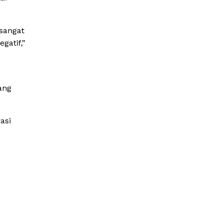
 sangat
gatif,”
ang
asi