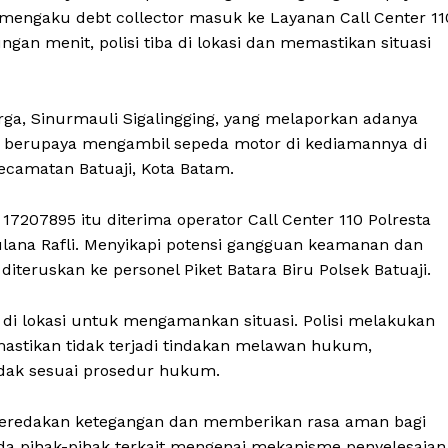
 mengaku debt collector masuk ke Layanan Call Center 11
ngan menit, polisi tiba di lokasi dan memastikan situasi
ga, Sinurmauli Sigalingging, yang melaporkan adanya
n berupaya mengambil sepeda motor di kediamannya di
Kecamatan Batuaji, Kota Batam.
207895 itu diterima operator Call Center 110 Polresta
aulana Rafli. Menyikapi potensi gangguan keamanan dan
diteruskan ke personel Piket Batara Biru Polsek Batuaji.
a di lokasi untuk mengamankan situasi. Polisi melakukan
stikan tidak terjadi tindakan melawan hukum,
idak sesuai prosedur hukum.
l meredakan ketegangan dan memberikan rasa aman bagi
da pihak-pihak terkait mengenai mekanisme penyelesaian