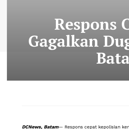
Respons C
Gagalkan Dug
Bata
DCNews, Batam
— Respons cepat kepolisian kem