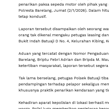
penarikan paksa sepeda motor oleh pihak yang
Polresta Barelang, Jumat (2/1/2026). Dalam hitu
tetap kondusif.
Laporan tersebut disampaikan oleh seorang war
orang tak dikenal mengaku petugas leasing da
Bukit Indah Batuaji D No. 4, Kelurahan Kibing, 
Aduan yang tercatat dengan Nomor Pengaduan 17
Barelang, Briptu Febri Adrian dan Bripda M. M
ketertiban masyarakat, laporan tersebut segera 
Tak lama berselang, petugas Polsek Batuaji tib
pendampingan terhadap pelapor sekaligus mema
khususnya praktik penarikan kendaraan yang t
Kehadiran aparat kepolisian di lokasi berhasi
warga. Polisi juga memberikan penjelasan kepa