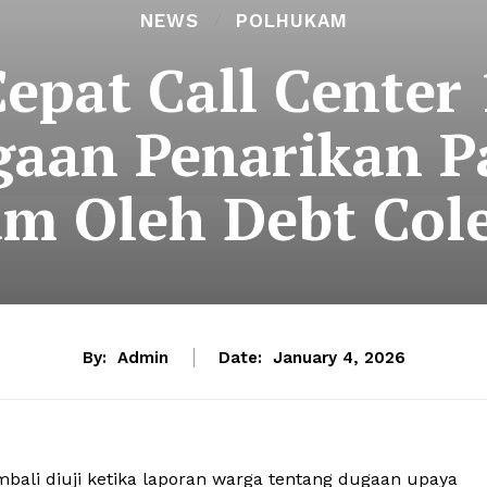
NEWS
POLHUKAM
epat Call Center 1
aan Penarikan P
m Oleh Debt Col
By:
Admin
Date:
January 4, 2026
bali diuji ketika laporan warga tentang dugaan upaya