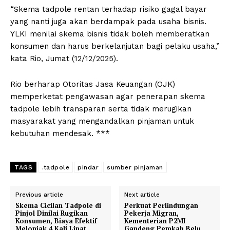
“Skema tadpole rentan terhadap risiko gagal bayar
yang nanti juga akan berdampak pada usaha bisnis.
YLKI menilai skema bisnis tidak boleh memberatkan
konsumen dan harus berkelanjutan bagi pelaku usaha,”
kata Rio, Jumat (12/12/2025).
Rio berharap Otoritas Jasa Keuangan (OJK)
memperketat pengawasan agar penerapan skema
tadpole lebih transparan serta tidak merugikan
masyarakat yang mengandalkan pinjaman untuk
kebutuhan mendesak. ***
TAGS
.tadpole
pindar
sumber pinjaman
Previous article
Next article
Skema Cicilan Tadpole di
Perkuat Perlindungan
Pinjol Dinilai Rugikan
Pekerja Migran,
Konsumen, Biaya Efektif
Kementerian P2MI
Melonjak 4 Kali Lipat
Gandeng Pemkab Belu