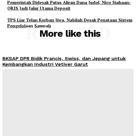
Pemerintah Didesak Putus Aliran Dana Judol, Nico Siahaan:
QRIS Jadi Jalur Utama Deposit
TPS Liar Telan Korban Jiwa, Nabilah Desak Penataan Sistem
Pengelolaan Sampah
RELATED
More like this
BKSAP DPR Bidik Prancis, Swiss, dan Jepang untuk
Kembangkan Industri Vetiver Garut
Admin
-
August 6, 2026
PWI dan AFPI Bersinergi Tingkatkan Literasi
Keuangan untuk Tekan Korban Pinjol Ilegal
Admin
-
August 6, 2026
Ekonomi Indonesia Tumbuh 5,29 Persen pada Kuartal
II 2026, DPR Soroti Perlambatan Industri dan