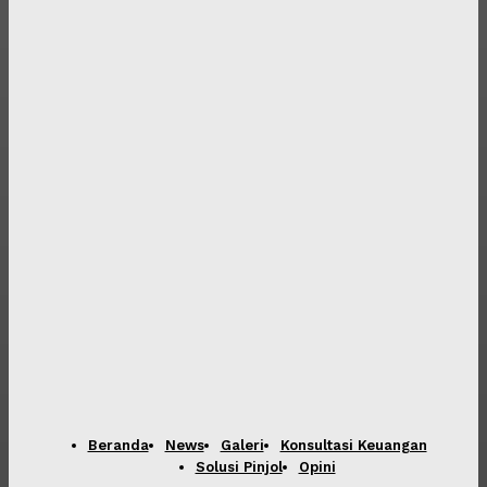
Beranda
News
Galeri
Konsultasi Keuangan
Solusi Pinjol
Opini