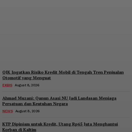
Pendanaan Pinjol dari
Lender Asing Tembus
Rp17,28 Triliun, Kang
Dahlan: Imbangi dengan
Manajemen Risiko
Admin
-
August 8, 2026
OJK Ingatkan Risiko Kredit Mobil di Tengah Tren Penjualan
Otomotif yang Menguat
EKBIS
August 8, 2026
Ahmad Muzani: Qanun Asasi NU Jadi Landasan Menjaga
Persatuan dan Keutuhan Negara
NEWS
August 8, 2026
KTP Dipinjam untuk Kredit, Utang Rp65 Juta Menghantui
Korban di Kaltim