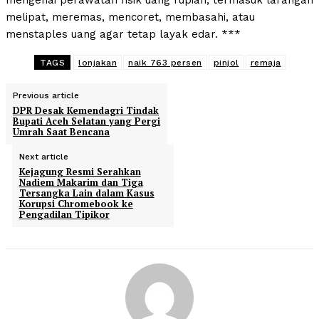
mengenai perawatan fisik uang rupiah, termasuk larangan
melipat, meremas, mencoret, membasahi, atau
menstaples uang agar tetap layak edar. ***
TAGS
lonjakan
naik 763 persen
pinjol
remaja
Previous article
DPR Desak Kemendagri Tindak
Bupati Aceh Selatan yang Pergi
Umrah Saat Bencana
Next article
Kejagung Resmi Serahkan
Nadiem Makarim dan Tiga
Tersangka Lain dalam Kasus
Korupsi Chromebook ke
Pengadilan Tipikor