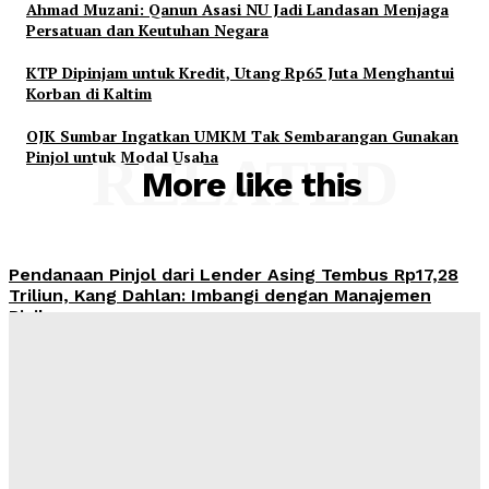
Ahmad Muzani: Qanun Asasi NU Jadi Landasan Menjaga
Persatuan dan Keutuhan Negara
KTP Dipinjam untuk Kredit, Utang Rp65 Juta Menghantui
Korban di Kaltim
OJK Sumbar Ingatkan UMKM Tak Sembarangan Gunakan
Pinjol untuk Modal Usaha
RELATED
More like this
Pendanaan Pinjol dari Lender Asing Tembus Rp17,28
Triliun, Kang Dahlan: Imbangi dengan Manajemen
Risiko
Admin
-
August 8, 2026
OJK Ingatkan Risiko Kredit Mobil di Tengah Tren
Penjualan Otomotif yang Menguat
Admin
-
August 8, 2026