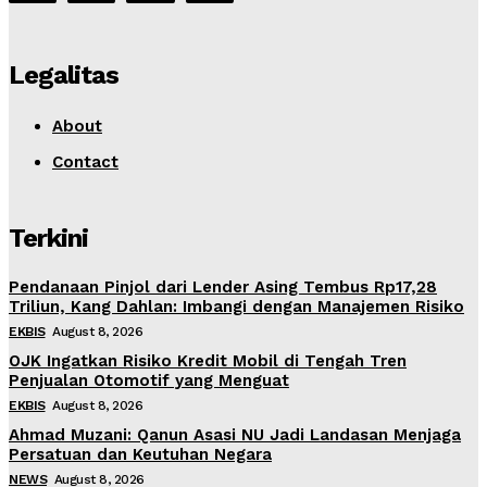
Legalitas
About
Contact
Terkini
Pendanaan Pinjol dari Lender Asing Tembus Rp17,28
Triliun, Kang Dahlan: Imbangi dengan Manajemen Risiko
EKBIS
August 8, 2026
OJK Ingatkan Risiko Kredit Mobil di Tengah Tren
Penjualan Otomotif yang Menguat
EKBIS
August 8, 2026
Ahmad Muzani: Qanun Asasi NU Jadi Landasan Menjaga
Persatuan dan Keutuhan Negara
NEWS
August 8, 2026