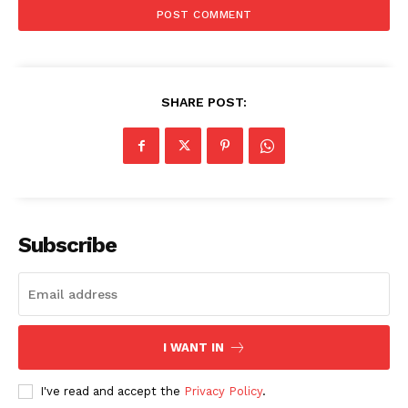
SHARE POST:
Subscribe
I WANT IN
News Week
Magazine PRO
I've read and accept the
Privacy Policy
.