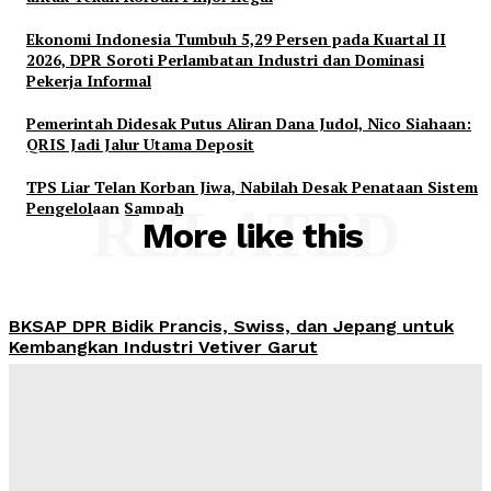
Ekonomi Indonesia Tumbuh 5,29 Persen pada Kuartal II
2026, DPR Soroti Perlambatan Industri dan Dominasi
Pekerja Informal
Pemerintah Didesak Putus Aliran Dana Judol, Nico Siahaan:
QRIS Jadi Jalur Utama Deposit
TPS Liar Telan Korban Jiwa, Nabilah Desak Penataan Sistem
Pengelolaan Sampah
RELATED
More like this
BKSAP DPR Bidik Prancis, Swiss, dan Jepang untuk
Kembangkan Industri Vetiver Garut
Admin
-
August 6, 2026
PWI dan AFPI Bersinergi Tingkatkan Literasi
Keuangan untuk Tekan Korban Pinjol Ilegal