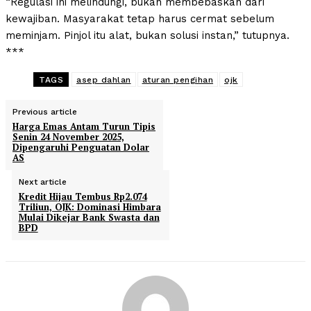
“Regulasi ini melindungi, bukan membebaskan dari
kewajiban. Masyarakat tetap harus cermat sebelum
meminjam. Pinjol itu alat, bukan solusi instan,” tutupnya.
***
TAGS
asep dahlan
aturan pengihan
ojk
Previous article
Harga Emas Antam Turun Tipis
Senin 24 November 2025,
Dipengaruhi Penguatan Dolar
AS
Next article
Kredit Hijau Tembus Rp2.074
Triliun, OJK: Dominasi Himbara
Mulai Dikejar Bank Swasta dan
BPD