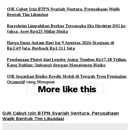
OJK Cabut Izin BTPN Syariah Ventura, Perusahaan Wajib
Bentuk Tim Likuidasi
Bareskrim Limpahkan Berkas Tersangka Eks Direktur DSI ke
Jaksa, Aset Rp425 Miliar Disita
Harga Emas Antam Hari Ini 9 Agustus 2026 Stagnan di
Rp2,69 Juta, Buyback Rp2,511 Juta
Pendanaan Pinjol dari Lender Asing Tembus Rp17,28 Triliun,
Kang Dahlan: Imbangi dengan Manajemen Risiko
OJK Ingatkan Risiko Kredit Mobil di Tengah Tren Penjualan
Otomotif yang Menguat
RELATED
More like this
OJK Cabut Izin BTPN Syariah Ventura, Perusahaan
Wajib Bentuk Tim Likuidasi
Admin
-
August 9, 2026