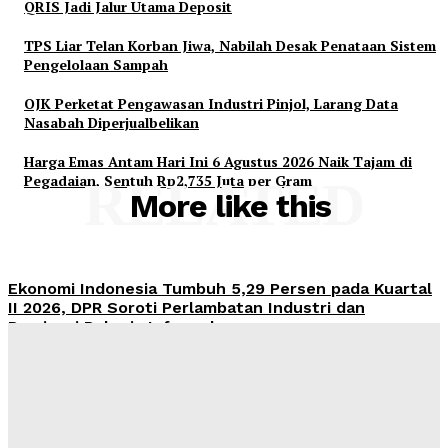
QRIS Jadi Jalur Utama Deposit
TPS Liar Telan Korban Jiwa, Nabilah Desak Penataan Sistem
Pengelolaan Sampah
OJK Perketat Pengawasan Industri Pinjol, Larang Data
Nasabah Diperjualbelikan
Harga Emas Antam Hari Ini 6 Agustus 2026 Naik Tajam di
Pegadaian, Sentuh Rp2,735 Juta per Gram
RELATED
More like this
Ekonomi Indonesia Tumbuh 5,29 Persen pada Kuartal
II 2026, DPR Soroti Perlambatan Industri dan
Dominasi Pekerja Informal
Admin
-
August 6, 2026
Pemerintah Didesak Putus Aliran Dana Judol, Nico
Siahaan: QRIS Jadi Jalur Utama Deposit