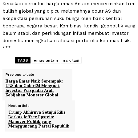
Kenaikan beruntun harga emas Antam mencerminkan tren
bullish global yang dipicu melemahnya dolar AS dan
ekspektasi penurunan suku bunga oleh bank sentral
beberapa negara besar. Kombinasi kondisi geopolitik yang
belum stabil dan perlindungan inflasi membuat investor
domestik meningkatkan alokasi portofolio ke emas fisik.
***
TAGS
emas antam
naik lagi
Previous article
Harga Emas Naik Serempak:
UBS dan Galeri24 Menguat,
Investor Waspadai Arah
Kebijakan Moneter Global
Next article
Trump Akhirnya Setujui Rilis
Berkas Jeffrey Epstein:
Manuver Politik yang
Mengguncang Partai Republik