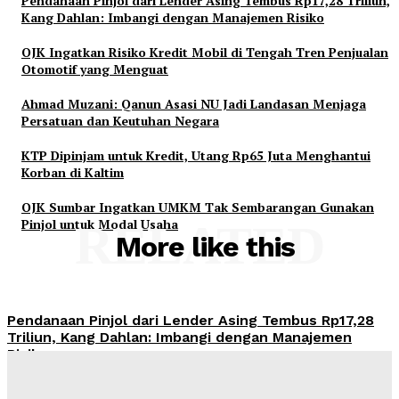
Pendanaan Pinjol dari Lender Asing Tembus Rp17,28 Triliun,
Kang Dahlan: Imbangi dengan Manajemen Risiko
OJK Ingatkan Risiko Kredit Mobil di Tengah Tren Penjualan
Otomotif yang Menguat
Ahmad Muzani: Qanun Asasi NU Jadi Landasan Menjaga
Persatuan dan Keutuhan Negara
KTP Dipinjam untuk Kredit, Utang Rp65 Juta Menghantui
Korban di Kaltim
OJK Sumbar Ingatkan UMKM Tak Sembarangan Gunakan
Pinjol untuk Modal Usaha
RELATED
More like this
Pendanaan Pinjol dari Lender Asing Tembus Rp17,28
Triliun, Kang Dahlan: Imbangi dengan Manajemen
Risiko
Admin
-
August 8, 2026