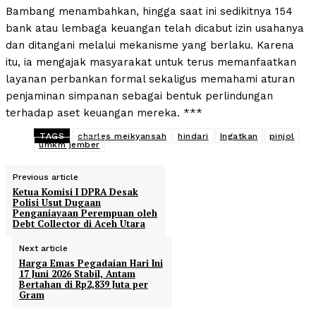
Bambang menambahkan, hingga saat ini sedikitnya 154
bank atau lembaga keuangan telah dicabut izin usahanya
dan ditangani melalui mekanisme yang berlaku. Karena
itu, ia mengajak masyarakat untuk terus memanfaatkan
layanan perbankan formal sekaligus memahami aturan
penjaminan simpanan sebagai bentuk perlindungan
terhadap aset keuangan mereka. ***
TAGS
charles meikyansah
hindari
Ingatkan
pinjol
umkm jember
Previous article
Ketua Komisi I DPRA Desak
Polisi Usut Dugaan
Penganiayaan Perempuan oleh
Debt Collector di Aceh Utara
Next article
Harga Emas Pegadaian Hari Ini
17 Juni 2026 Stabil, Antam
Bertahan di Rp2,839 Juta per
Gram