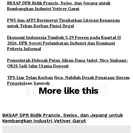
BKSAP DPR Bidik Prancis, Swiss, dan Jepang untuk
Kembangkan Industri Vetiver Garut
PWI dan AFPI Bersinergi Tingkatkan Literasi Keuangan
untuk Tekan Korban Pinjol Ilegal
Ekonomi Indonesia Tumbuh 5,29 Persen pada Kuartal II
2026, DPR Soroti Perlambatan Industri dan Dominasi
Pekerja Informal
Pemerintah Didesak Putus Aliran Dana Judol, Nico Siahaan:
QRIS Jadi Jalur Utama Deposit
TPS Liar Telan Korban Jiwa, Nabilah Desak Penataan Sistem
Pengelolaan Sampah
RELATED
More like this
BKSAP DPR Bidik Prancis, Swiss, dan Jepang untuk
Kembangkan Industri Vetiver Garut
Admin
-
August 6, 2026