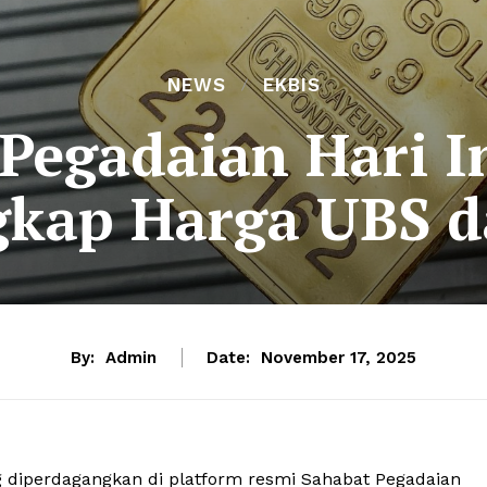
NEWS
EKBIS
egadaian Hari In
gkap Harga UBS d
By:
Admin
Date:
November 17, 2025
diperdagangkan di platform resmi Sahabat Pegadaian