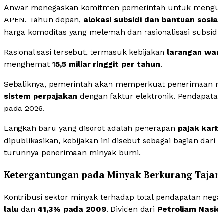
Anwar menegaskan komitmen pemerintah untuk mengura
APBN. Tahun depan,
alokasi subsidi dan bantuan sosia
harga komoditas yang melemah dan rasionalisasi subsid
Rasionalisasi tersebut, termasuk kebijakan
larangan war
menghemat
15,5 miliar ringgit per tahun
.
Sebaliknya, pemerintah akan memperkuat penerimaan 
sistem perpajakan
dengan faktur elektronik. Pendapat
pada 2026.
Langkah baru yang disorot adalah penerapan
pajak kar
dipublikasikan, kebijakan ini disebut sebagai bagian d
turunnya penerimaan minyak bumi.
Ketergantungan pada Minyak Berkurang Taj
Kontribusi sektor minyak terhadap total pendapatan neg
lalu
dan
41,3% pada 2009
. Dividen dari
Petroliam Nasi