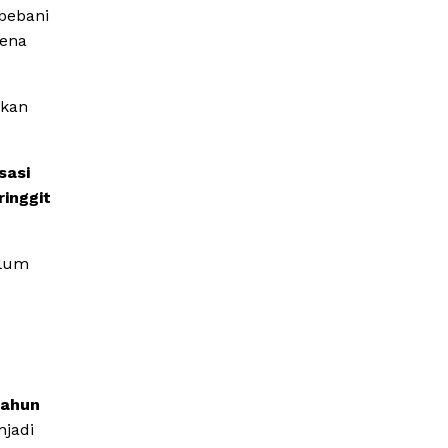
bebani
rena
ikan
isasi
ringgit
elum
tahun
njadi