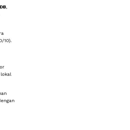
PDB
,
n
ra
/10).
or
lokal
han
 dengan