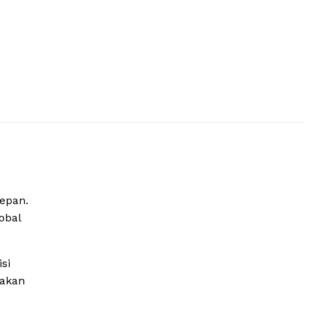
epan.
obal
isi
rakan