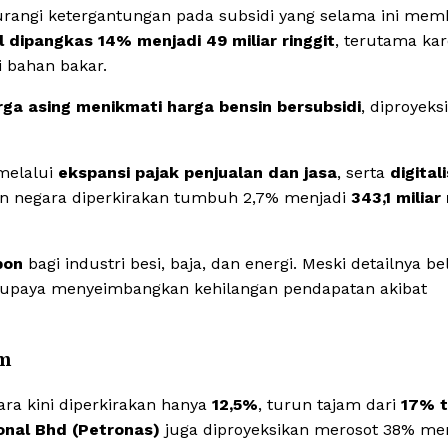
ngi ketergantungan pada subsidi yang selama ini mem
l dipangkas 14% menjadi 49 miliar ringgit
, terutama ka
i bahan bakar.
ga asing menikmati harga bensin bersubsidi
, diproyeks
melalui
ekspansi pajak penjualan dan jasa
, serta
digital
an negara diperkirakan tumbuh 2,7% menjadi
343,1 miliar 
bon
bagi industri besi, baja, dan energi. Meski detailnya b
ari upaya menyeimbangkan kehilangan pendapatan akibat
am
ara kini diperkirakan hanya
12,5%
, turun tajam dari
17% 
onal Bhd (Petronas)
juga diproyeksikan merosot 38% me