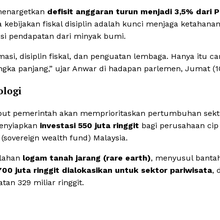
 menargetkan
defisit anggaran turun menjadi 3,5% dari 
kebijakan fiskal disiplin adalah kunci menjaga ketahana
si pendapatan dari minyak bumi.
asi, disiplin fiskal, dan penguatan lembaga. Hanya itu ca
ka panjang,” ujar Anwar di hadapan parlemen, Jumat (10
ologi
but pemerintah akan memprioritaskan pertumbuhan sekt
menyiapkan
investasi 550 juta ringgit
bagi perusahaan cip 
(sovereign wealth fund) Malaysia.
olahan
logam tanah jarang (rare earth)
, menyusul banta
700 juta ringgit dialokasikan untuk sektor pariwisata
,
an 329 miliar ringgit.