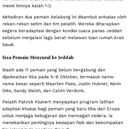
meski timnya kalah 1-2.
Kehadiran dua pemain belakang ini disambut antusias oleh
rekan-rekan setim dan tim pelatih. Mereka diharapkan
segera beradaptasi dengan kondisi cuaca panas Jeddah
sebelum menjalani laga berat melawan tuan rumah Arab
Saudi.
Sisa Pemain Menyusul ke Jeddah
Masih ada 11 pemain yang belum bergabung dan
dijadwalkan tiba pada 5–6 Oktober, termasuk nama-
nama besar seperti Maarten Paes, Justin Hubner, Kevin
Diks, Sandy Walsh, dan Calvin Verdonk.
Pelatih Patrick Kluivert menyiapkan program latihan
adaptasi khusus bagi pemain yang baru tiba dari Eropa
untuk menjaga kebugaran dan mencegah cedera. Ia
menekankan pentingnya kesiapan fisik dan kekompakan