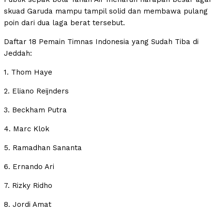
skuad Garuda mampu tampil solid dan membawa pulang
poin dari dua laga berat tersebut.
Daftar 18 Pemain Timnas Indonesia yang Sudah Tiba di
Jeddah:
1. Thom Haye
2. Eliano Reijnders
3. Beckham Putra
4. Marc Klok
5. Ramadhan Sananta
6. Ernando Ari
7. Rizky Ridho
8. Jordi Amat