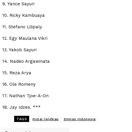
9. Yance Sayuri
10. Ricky Kambuaya
11. Stefano Lilipaly
12. Egy Maulana Vikri
13. Yakob Sayuri
14. Nadeo Argawinata
15. Reza Arya
16. Ole Romeny
17. Nathan Tjoe-A-On
18. Jay Idzes. ***
TAGS
mulai lengkap
timnas indonesia