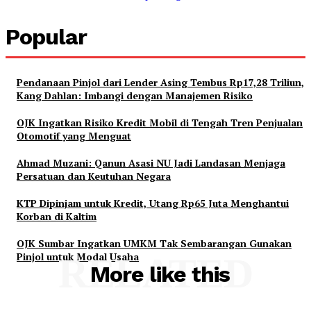
Popular
Pendanaan Pinjol dari Lender Asing Tembus Rp17,28 Triliun,
Kang Dahlan: Imbangi dengan Manajemen Risiko
OJK Ingatkan Risiko Kredit Mobil di Tengah Tren Penjualan
Otomotif yang Menguat
Ahmad Muzani: Qanun Asasi NU Jadi Landasan Menjaga
Persatuan dan Keutuhan Negara
KTP Dipinjam untuk Kredit, Utang Rp65 Juta Menghantui
Korban di Kaltim
OJK Sumbar Ingatkan UMKM Tak Sembarangan Gunakan
Pinjol untuk Modal Usaha
RELATED
More like this