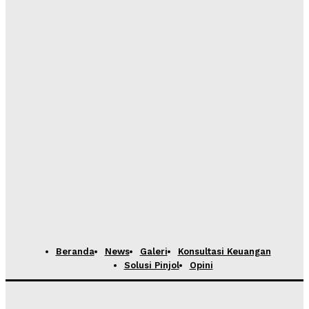
Beranda
News
Galeri
Konsultasi Keuangan
Solusi Pinjol
Opini