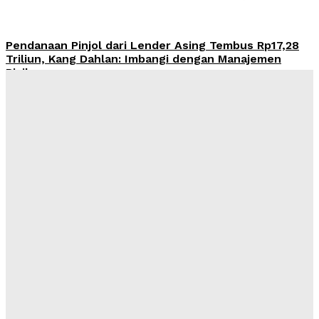
Pendanaan Pinjol dari Lender Asing Tembus Rp17,28
Triliun, Kang Dahlan: Imbangi dengan Manajemen
Risiko
Admin
-
August 8, 2026
OJK Ingatkan Risiko Kredit Mobil di Tengah Tren
Penjualan Otomotif yang Menguat
Admin
-
August 8, 2026
Ahmad Muzani: Qanun Asasi NU Jadi Landasan
Menjaga Persatuan dan Keutuhan Negara
Admin
-
August 8, 2026
KTP Dipinjam untuk Kredit, Utang Rp65 Juta
Menghantui Korban di Kaltim