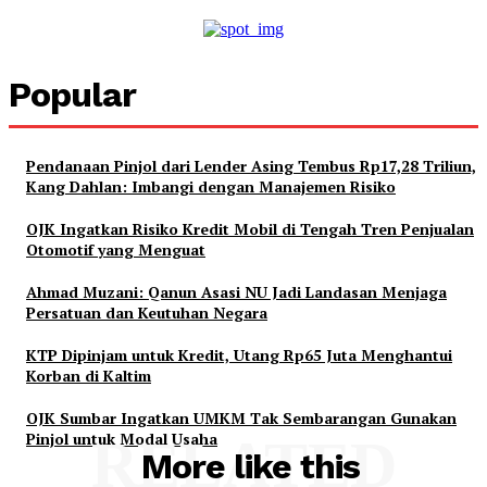
Popular
Pendanaan Pinjol dari Lender Asing Tembus Rp17,28 Triliun,
Kang Dahlan: Imbangi dengan Manajemen Risiko
OJK Ingatkan Risiko Kredit Mobil di Tengah Tren Penjualan
Otomotif yang Menguat
Ahmad Muzani: Qanun Asasi NU Jadi Landasan Menjaga
Persatuan dan Keutuhan Negara
KTP Dipinjam untuk Kredit, Utang Rp65 Juta Menghantui
Korban di Kaltim
OJK Sumbar Ingatkan UMKM Tak Sembarangan Gunakan
Pinjol untuk Modal Usaha
RELATED
More like this