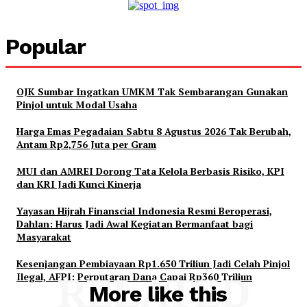
Popular
OJK Sumbar Ingatkan UMKM Tak Sembarangan Gunakan
Pinjol untuk Modal Usaha
Harga Emas Pegadaian Sabtu 8 Agustus 2026 Tak Berubah,
Antam Rp2,756 Juta per Gram
MUI dan AMREI Dorong Tata Kelola Berbasis Risiko, KPI
dan KRI Jadi Kunci Kinerja
Yayasan Hijrah Finanscial Indonesia Resmi Beroperasi,
Dahlan: Harus Jadi Awal Kegiatan Bermanfaat bagi
Masyarakat
Kesenjangan Pembiayaan Rp1.650 Triliun Jadi Celah Pinjol
Ilegal, AFPI: Perputaran Dana Capai Rp360 Triliun
RELATED
More like this