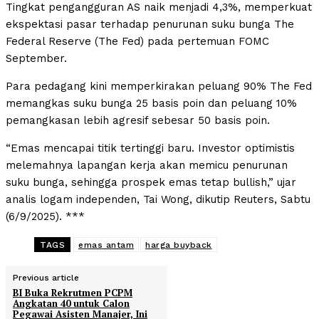
Tingkat pengangguran AS naik menjadi 4,3%, memperkuat
ekspektasi pasar terhadap penurunan suku bunga The
Federal Reserve (The Fed) pada pertemuan FOMC
September.
Para pedagang kini memperkirakan peluang 90% The Fed
memangkas suku bunga 25 basis poin dan peluang 10%
pemangkasan lebih agresif sebesar 50 basis poin.
“Emas mencapai titik tertinggi baru. Investor optimistis
melemahnya lapangan kerja akan memicu penurunan
suku bunga, sehingga prospek emas tetap bullish,” ujar
analis logam independen, Tai Wong, dikutip Reuters, Sabtu
(6/9/2025). ***
TAGS
emas antam
harga buyback
Previous article
BI Buka Rekrutmen PCPM
Angkatan 40 untuk Calon
Pegawai Asisten Manajer, Ini