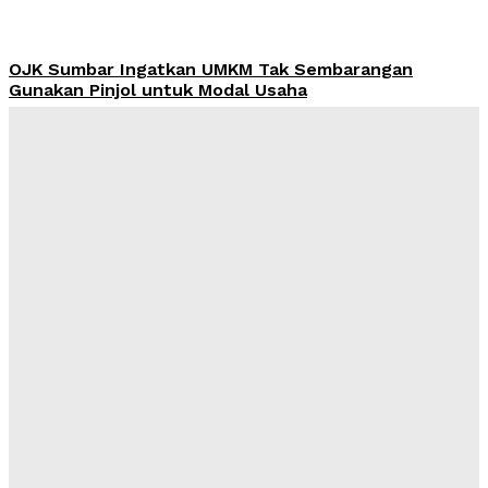
OJK Sumbar Ingatkan UMKM Tak Sembarangan
Gunakan Pinjol untuk Modal Usaha
Admin
-
August 8, 2026
Harga Emas Pegadaian Sabtu 8 Agustus 2026 Tak
Berubah, Antam Rp2,756 Juta per Gram
Admin
-
August 8, 2026
MUI dan AMREI Dorong Tata Kelola Berbasis Risiko,
KPI dan KRI Jadi Kunci Kinerja
Admin
-
August 7, 2026
Yayasan Hijrah Finanscial Indonesia Resmi Beroperasi,
Dahlan: Harus Jadi Awal Kegiatan Bermanfaat bagi
Masyarakat