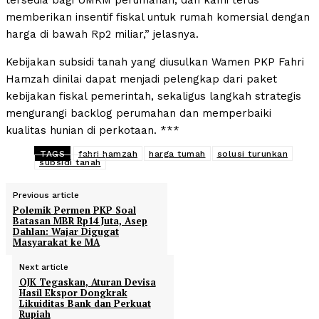
tersedia bagi UMKM perumahan, dan kami terus
memberikan insentif fiskal untuk rumah komersial dengan
harga di bawah Rp2 miliar,” jelasnya.
Kebijakan subsidi tanah yang diusulkan Wamen PKP Fahri
Hamzah dinilai dapat menjadi pelengkap dari paket
kebijakan fiskal pemerintah, sekaligus langkah strategis
mengurangi backlog perumahan dan memperbaiki
kualitas hunian di perkotaan. ***
TAGS
fahri hamzah
harga tumah
solusi turunkan
subsidi tanah
Previous article
Polemik Permen PKP Soal
Batasan MBR Rp14 Juta, Asep
Dahlan: Wajar Digugat
Masyarakat ke MA
Next article
OJK Tegaskan, Aturan Devisa
Hasil Ekspor Dongkrak
Likuiditas Bank dan Perkuat
Rupiah