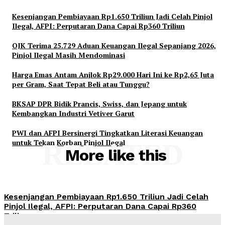
Kesenjangan Pembiayaan Rp1.650 Triliun Jadi Celah Pinjol
Ilegal, AFPI: Perputaran Dana Capai Rp360 Triliun
OJK Terima 25.729 Aduan Keuangan Ilegal Sepanjang 2026,
Pinjol Ilegal Masih Mendominasi
Harga Emas Antam Anjlok Rp29.000 Hari Ini ke Rp2,65 Juta
per Gram, Saat Tepat Beli atau Tunggu?
BKSAP DPR Bidik Prancis, Swiss, dan Jepang untuk
Kembangkan Industri Vetiver Garut
PWI dan AFPI Bersinergi Tingkatkan Literasi Keuangan
untuk Tekan Korban Pinjol Ilegal
RELATED
More like this
Kesenjangan Pembiayaan Rp1.650 Triliun Jadi Celah
Pinjol Ilegal, AFPI: Perputaran Dana Capai Rp360
Triliun