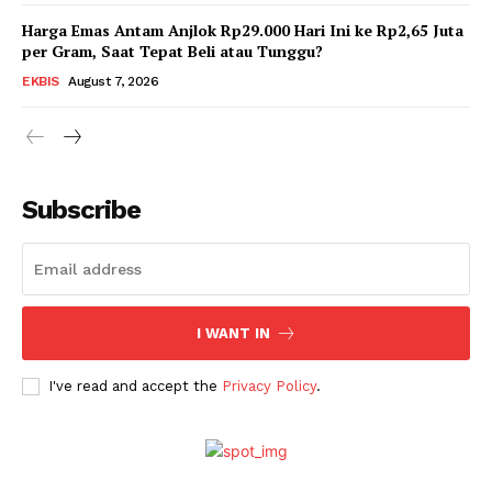
Harga Emas Antam Anjlok Rp29.000 Hari Ini ke Rp2,65 Juta
per Gram, Saat Tepat Beli atau Tunggu?
SUBSCRIBE NOW
EKBIS
August 7, 2026
Company
Subscribe
About
Contact
I WANT IN
I've read and accept the
Privacy Policy
.