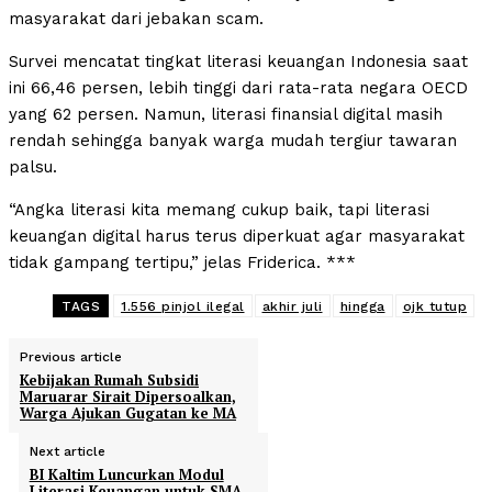
masyarakat dari jebakan scam.
Survei mencatat tingkat literasi keuangan Indonesia saat
ini 66,46 persen, lebih tinggi dari rata-rata negara OECD
yang 62 persen. Namun, literasi finansial digital masih
rendah sehingga banyak warga mudah tergiur tawaran
palsu.
“Angka literasi kita memang cukup baik, tapi literasi
keuangan digital harus terus diperkuat agar masyarakat
tidak gampang tertipu,” jelas Friderica. ***
TAGS
1.556 pinjol ilegal
akhir juli
hingga
ojk tutup
Previous article
Kebijakan Rumah Subsidi
Maruarar Sirait Dipersoalkan,
Warga Ajukan Gugatan ke MA
Next article
BI Kaltim Luncurkan Modul
Literasi Keuangan untuk SMA