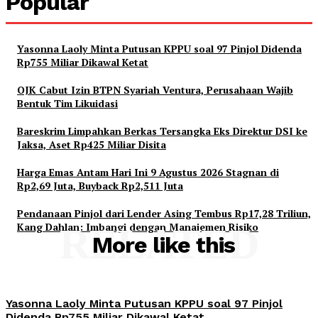
Popular
Yasonna Laoly Minta Putusan KPPU soal 97 Pinjol Didenda
Rp755 Miliar Dikawal Ketat
OJK Cabut Izin BTPN Syariah Ventura, Perusahaan Wajib
Bentuk Tim Likuidasi
Bareskrim Limpahkan Berkas Tersangka Eks Direktur DSI ke
Jaksa, Aset Rp425 Miliar Disita
Harga Emas Antam Hari Ini 9 Agustus 2026 Stagnan di
Rp2,69 Juta, Buyback Rp2,511 Juta
Pendanaan Pinjol dari Lender Asing Tembus Rp17,28 Triliun,
Kang Dahlan: Imbangi dengan Manajemen Risiko
RELATED
More like this
Yasonna Laoly Minta Putusan KPPU soal 97 Pinjol
Didenda Rp755 Miliar Dikawal Ketat