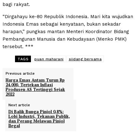
bagi rakyat.
“Dirgahayu ke-80 Republik Indonesia. Mari kita wujudkan
Indonesia Emas sebagai kenyataan, bukan sekadar
harapan,” pungkas mantan Menteri Koordinator Bidang
Pembangunan Manusia dan Kebudayaan (Menko PMK)
tersebut. ***
TAGS
puan maharani
siidang bersama
Previous article
Harga Emas Antam Turun Rp
24.000, Tertekan Inflasi
Produsen AS Tertinggi Sejak
2022
Next article
Di Balik Bunga Pinjol 0,8%:
Lobi Industri, Tekanan Publik,
dan Perang Melawan Pinjol
Ilegal