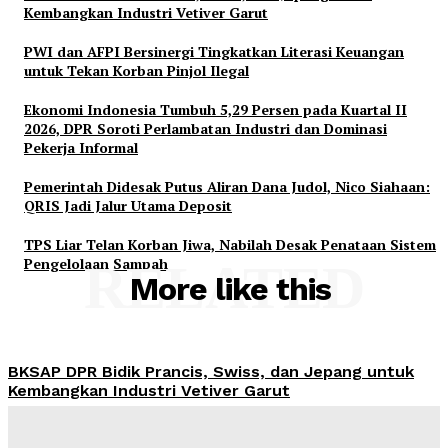
Kembangkan Industri Vetiver Garut
PWI dan AFPI Bersinergi Tingkatkan Literasi Keuangan
untuk Tekan Korban Pinjol Ilegal
Ekonomi Indonesia Tumbuh 5,29 Persen pada Kuartal II
2026, DPR Soroti Perlambatan Industri dan Dominasi
Pekerja Informal
Pemerintah Didesak Putus Aliran Dana Judol, Nico Siahaan:
QRIS Jadi Jalur Utama Deposit
TPS Liar Telan Korban Jiwa, Nabilah Desak Penataan Sistem
Pengelolaan Sampah
RELATED
More like this
BKSAP DPR Bidik Prancis, Swiss, dan Jepang untuk
Kembangkan Industri Vetiver Garut
Admin
-
August 6, 2026