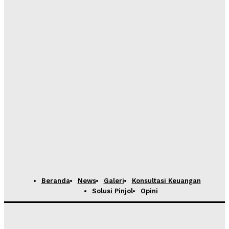
Beranda
News
Galeri
Konsultasi Keuangan
Solusi Pinjol
Opini