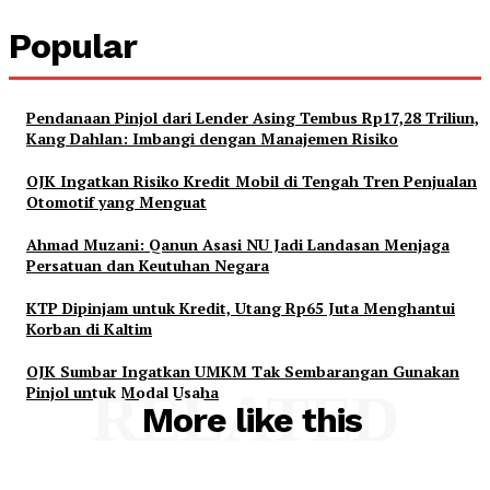
Popular
Pendanaan Pinjol dari Lender Asing Tembus Rp17,28 Triliun,
Kang Dahlan: Imbangi dengan Manajemen Risiko
OJK Ingatkan Risiko Kredit Mobil di Tengah Tren Penjualan
Otomotif yang Menguat
Ahmad Muzani: Qanun Asasi NU Jadi Landasan Menjaga
Persatuan dan Keutuhan Negara
KTP Dipinjam untuk Kredit, Utang Rp65 Juta Menghantui
Korban di Kaltim
OJK Sumbar Ingatkan UMKM Tak Sembarangan Gunakan
Pinjol untuk Modal Usaha
RELATED
More like this