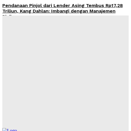
Pendanaan Pinjol dari Lender Asing Tembus Rp17,28
Triliun, Kang Dahlan: Imbangi dengan Manajemen
Risiko
Admin
-
August 8, 2026
OJK Ingatkan Risiko Kredit Mobil di Tengah Tren
Penjualan Otomotif yang Menguat
Admin
-
August 8, 2026
Ahmad Muzani: Qanun Asasi NU Jadi Landasan
Menjaga Persatuan dan Keutuhan Negara
Admin
-
August 8, 2026
KTP Dipinjam untuk Kredit, Utang Rp65 Juta
Menghantui Korban di Kaltim
Admin
-
August 8, 2026