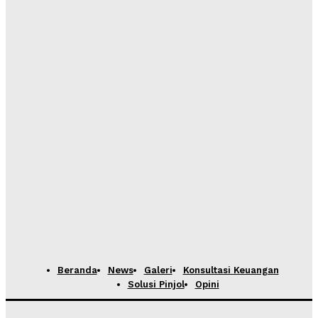
Beranda
News
Galeri
Konsultasi Keuangan
Solusi Pinjol
Opini