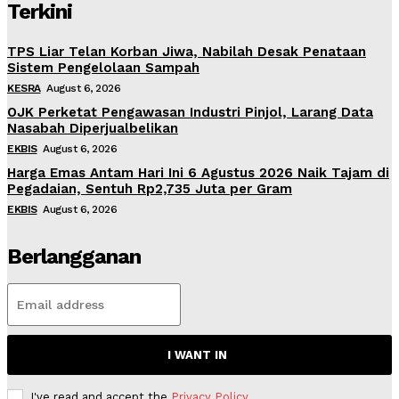
Terkini
TPS Liar Telan Korban Jiwa, Nabilah Desak Penataan
Sistem Pengelolaan Sampah
KESRA
August 6, 2026
OJK Perketat Pengawasan Industri Pinjol, Larang Data
Nasabah Diperjualbelikan
EKBIS
August 6, 2026
Harga Emas Antam Hari Ini 6 Agustus 2026 Naik Tajam di
Pegadaian, Sentuh Rp2,735 Juta per Gram
EKBIS
August 6, 2026
Berlangganan
I WANT IN
I've read and accept the
Privacy Policy
.