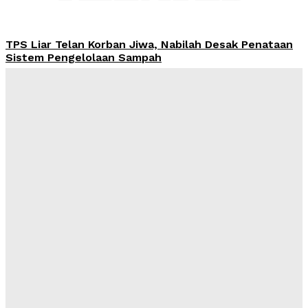
TPS Liar Telan Korban Jiwa, Nabilah Desak Penataan
Sistem Pengelolaan Sampah
Admin
-
August 6, 2026
OJK Perketat Pengawasan Industri Pinjol, Larang
Data Nasabah Diperjualbelikan
Admin
-
August 6, 2026
Harga Emas Antam Hari Ini 6 Agustus 2026 Naik Tajam
di Pegadaian, Sentuh Rp2,735 Juta per Gram
Admin
-
August 6, 2026
OJK Blokir 36.735 Rekening Terindikasi Judol hingga
Juni 2026, Pengawasan Kini Menyasar Jaringan Pelaku