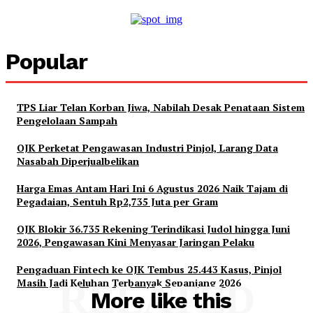
Popular
TPS Liar Telan Korban Jiwa, Nabilah Desak Penataan Sistem
Pengelolaan Sampah
OJK Perketat Pengawasan Industri Pinjol, Larang Data
Nasabah Diperjualbelikan
Harga Emas Antam Hari Ini 6 Agustus 2026 Naik Tajam di
Pegadaian, Sentuh Rp2,735 Juta per Gram
OJK Blokir 36.735 Rekening Terindikasi Judol hingga Juni
2026, Pengawasan Kini Menyasar Jaringan Pelaku
Pengaduan Fintech ke OJK Tembus 25.443 Kasus, Pinjol
Masih Jadi Keluhan Terbanyak Sepanjang 2026
RELATED
More like this