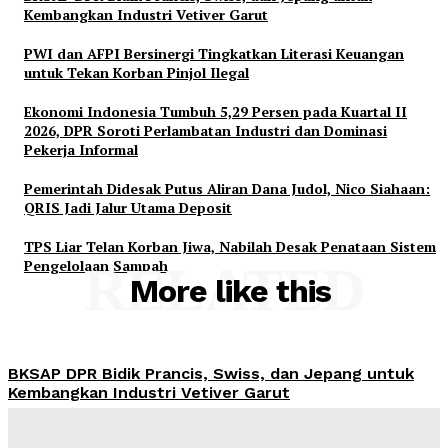
Kembangkan Industri Vetiver Garut
PWI dan AFPI Bersinergi Tingkatkan Literasi Keuangan
untuk Tekan Korban Pinjol Ilegal
Ekonomi Indonesia Tumbuh 5,29 Persen pada Kuartal II
2026, DPR Soroti Perlambatan Industri dan Dominasi
Pekerja Informal
Pemerintah Didesak Putus Aliran Dana Judol, Nico Siahaan:
QRIS Jadi Jalur Utama Deposit
TPS Liar Telan Korban Jiwa, Nabilah Desak Penataan Sistem
Pengelolaan Sampah
RELATED
More like this
BKSAP DPR Bidik Prancis, Swiss, dan Jepang untuk
Kembangkan Industri Vetiver Garut
Admin
-
August 6, 2026