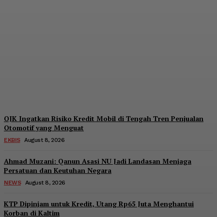
Pendanaan Pinjol dari
Lender Asing Tembus
Rp17,28 Triliun, Kang
Dahlan: Imbangi dengan
Manajemen Risiko
Admin
-
August 8, 2026
OJK Ingatkan Risiko Kredit Mobil di Tengah Tren Penjualan
Otomotif yang Menguat
EKBIS
August 8, 2026
Ahmad Muzani: Qanun Asasi NU Jadi Landasan Menjaga
Persatuan dan Keutuhan Negara
NEWS
August 8, 2026
KTP Dipinjam untuk Kredit, Utang Rp65 Juta Menghantui
Korban di Kaltim