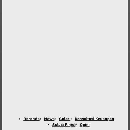
Beranda
News
Galeri
Konsultasi Keuangan
Solusi Pinjol
Opini