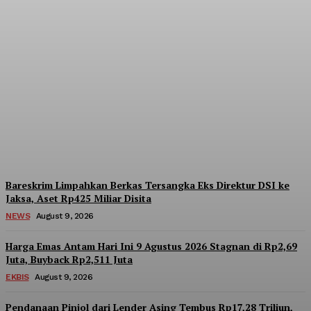
OJK Cabut Izin BTPN
Syariah Ventura,
Perusahaan Wajib Bentuk
Tim Likuidasi
Admin
-
August 9, 2026
Bareskrim Limpahkan Berkas Tersangka Eks Direktur DSI ke
Jaksa, Aset Rp425 Miliar Disita
NEWS
August 9, 2026
Harga Emas Antam Hari Ini 9 Agustus 2026 Stagnan di Rp2,69
Juta, Buyback Rp2,511 Juta
EKBIS
August 9, 2026
Pendanaan Pinjol dari Lender Asing Tembus Rp17,28 Triliun,