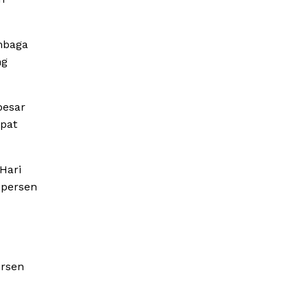
mbaga
ng
besar
apat
Hari
 persen
ersen