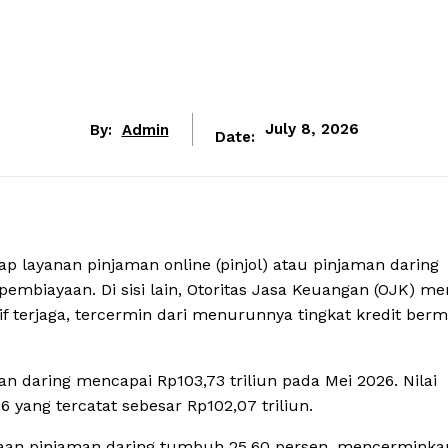
By:
Admin
July 8, 2026
Date:
 layanan pinjaman online (pinjol) atau pinjaman daring
embiayaan. Di sisi lain, Otoritas Jasa Keuangan (OJK) men
tif terjaga, tercermin dari menurunnya tingkat kredit ber
daring mencapai Rp103,73 triliun pada Mei 2026. Nilai
6 yang tercatat sebesar Rp102,07 triliun.
ayaan pinjaman daring tumbuh 25,60 persen, mencerminka