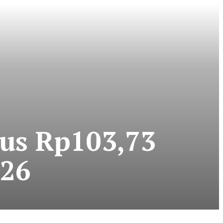
bus Rp103,73
026