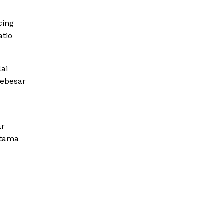
cing
atio
ai
sebesar
ar
utama