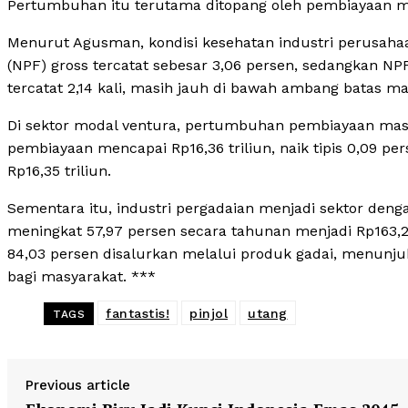
Pertumbuhan itu terutama ditopang oleh pembiayaan mo
Menurut Agusman, kondisi kesehatan industri perusahaa
(NPF) gross tercatat sebesar 3,06 persen, sedangkan NPF 
tercatat 2,14 kali, masih jauh di bawah ambang batas ma
Di sektor modal ventura, pertumbuhan pembiayaan masih 
pembiayaan mencapai Rp16,36 triliun, naik tipis 0,09 
Rp16,35 triliun.
Sementara itu, industri pergadaian menjadi sektor den
meningkat 57,97 persen secara tahunan menjadi Rp163,27 t
84,03 persen disalurkan melalui produk gadai, menun
bagi masyarakat. ***
fantastis!
pinjol
utang
TAGS
Previous article