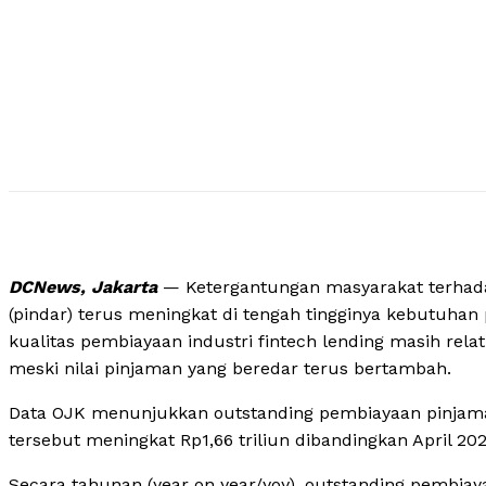
DCNews, Jakarta
— Ketergantungan masyarakat terhadap
(pindar) terus meningkat di tengah tingginya kebutuhan p
kualitas pembiayaan industri fintech lending masih rela
meski nilai pinjaman yang beredar terus bertambah.
Data OJK menunjukkan outstanding pembiayaan pinjaman 
tersebut meningkat Rp1,66 triliun dibandingkan April 202
Secara tahunan (year on year/yoy), outstanding pembi