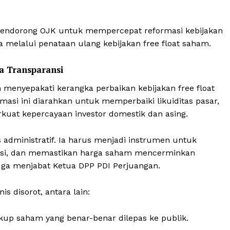
 mendorong OJK untuk mempercepat reformasi kebijakan
 melalui penataan ulang kebijakan free float saham.
ga Transparansi
enyepakati kerangka perbaikan kebijakan free float
asi ini diarahkan untuk memperbaiki likuiditas pasar,
kuat kepercayaan investor domestik dan asing.
s administratif. Ia harus menjadi instrumen untuk
Week
si, dan memastikan harga saham mencerminkan
e PRO
juga menjabat Ketua DPP PDI Perjuangan.
s disorot, antara lain:
Company
kup saham yang benar-benar dilepas ke publik.