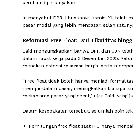
kembali dipertanyakan.
Ia menyebut DPR, khususnya Komisi XI, telah
pasar modal yang lebih mendasar, salah satunya
Reformasi Free Float: Dari Likuiditas hing
Said mengungkapkan bahwa DPR dan OJK telah m
dalam rapat kerja pada 3 Desember 2025. Reform
menekan potensi rekayasa harga, serta memper
“Free float tidak boleh hanya menjadi formalita
News 
memperdalam pasar, meningkatkan transparan
Magazin
mekanisme pasar yang sehat,” ujar Said, yang 
Dalam kesepakatan tersebut, sejumlah poin tekni
Perhitungan free float saat IPO hanya menca