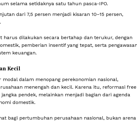
About
um selama setidaknya satu tahun pasca-IPO.
Contact
jutan dari 7,5 persen menjadi kisaran 10–15 persen,
.
t harus dilakukan secara bertahap dan terukur, dengan
E NOW
mestik, pemberian insentif yang tepat, serta pengawasa
sistem keuangan.
an Kecil
sar modal dalam menopang perekonomian nasional,
usahaan menengah dan kecil. Karena itu, reformasi free
k jangka pendek, melainkan menjadi bagian dari agenda
nomi domestik.
ehat bagi pertumbuhan perusahaan nasional, bukan arena