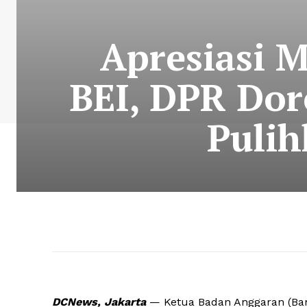
Apresiasi 
BEI, DPR Dor
Pulih
DCNews, Jakarta
— Ketua Badan Anggaran (Bang