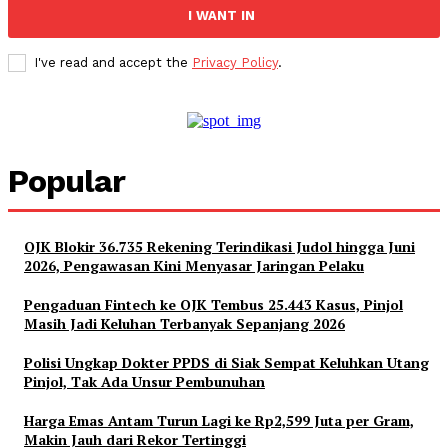
I WANT IN
I've read and accept the
Privacy Policy
.
Popular
OJK Blokir 36.735 Rekening Terindikasi Judol hingga Juni
2026, Pengawasan Kini Menyasar Jaringan Pelaku
Pengaduan Fintech ke OJK Tembus 25.443 Kasus, Pinjol
Masih Jadi Keluhan Terbanyak Sepanjang 2026
Polisi Ungkap Dokter PPDS di Siak Sempat Keluhkan Utang
Pinjol, Tak Ada Unsur Pembunuhan
Harga Emas Antam Turun Lagi ke Rp2,599 Juta per Gram,
Makin Jauh dari Rekor Tertinggi