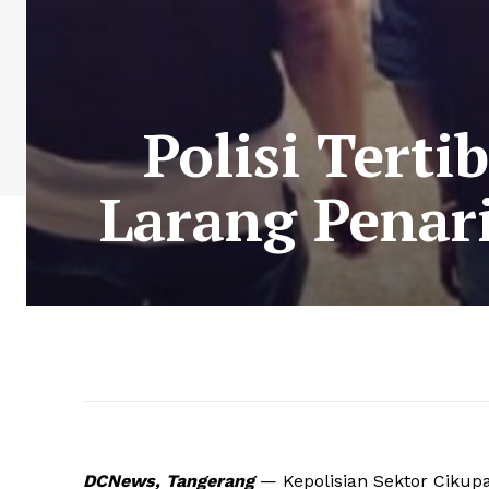
Polisi Terti
Larang Penar
DCNews, Tangerang
— Kepolisian Sektor Cikupa