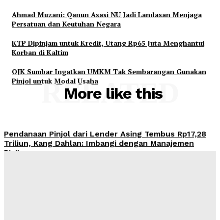
Ahmad Muzani: Qanun Asasi NU Jadi Landasan Menjaga
Persatuan dan Keutuhan Negara
KTP Dipinjam untuk Kredit, Utang Rp65 Juta Menghantui
Korban di Kaltim
OJK Sumbar Ingatkan UMKM Tak Sembarangan Gunakan
Pinjol untuk Modal Usaha
RELATED
More like this
Pendanaan Pinjol dari Lender Asing Tembus Rp17,28
Triliun, Kang Dahlan: Imbangi dengan Manajemen
Risiko
Admin
-
August 8, 2026
OJK Ingatkan Risiko Kredit Mobil di Tengah Tren
Penjualan Otomotif yang Menguat