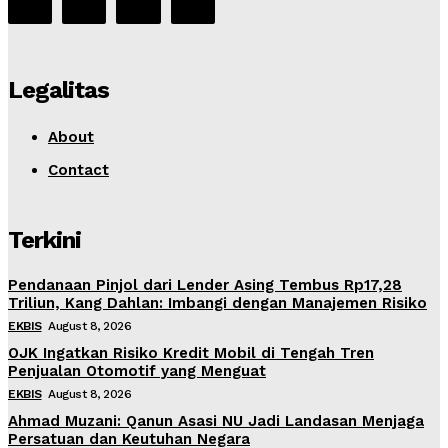
Legalitas
About
Contact
Terkini
Pendanaan Pinjol dari Lender Asing Tembus Rp17,28
Triliun, Kang Dahlan: Imbangi dengan Manajemen Risiko
EKBIS
August 8, 2026
OJK Ingatkan Risiko Kredit Mobil di Tengah Tren
Penjualan Otomotif yang Menguat
EKBIS
August 8, 2026
Ahmad Muzani: Qanun Asasi NU Jadi Landasan Menjaga
Persatuan dan Keutuhan Negara