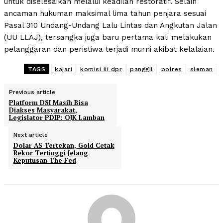
untuk diselesaikan melalui keadilan restoratif. Selain
ancaman hukuman maksimal lima tahun penjara sesuai
Pasal 310 Undang-Undang Lalu Lintas dan Angkutan Jalan
(UU LLAJ), tersangka juga baru pertama kali melakukan
pelanggaran dan peristiwa terjadi murni akibat kelalaian.
TAGS
kajari
komisi iii dpr
panggil
polres
sleman
Previous article
Platform DSI Masih Bisa
Diakses Masyarakat,
Legislator PDIP: OJK Lamban
Next article
Dolar AS Tertekan, Gold Cetak
Rekor Tertinggi Jelang
Keputusan The Fed