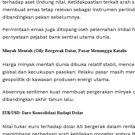
terhadap aset lindung nilai. Ketidakpastian terkait arah 
membuat emas tetap relevan sebagai instrumen perlind
dibandingkan pekan sebelumnya.
Permintaan emas juga ditopang oleh pelemahan imbal has
pernyataan pejabat bank sentral utama dunia.
Minyak Mentah (Oil): Bergerak Datar, Pasar Menunggu Katalis
Harga minyak mentah dunia dibuka relatif stabil, men
global dan kecukupan pasokan. Pelaku pasar masih me
geopolitik di kawasan produsen energi utama.
Absennya sentimen kuat membuat pergerakan minyak cen
dibandingkan akhir tahun lalu.
EUR/USD: Euro Konsolidasi Hadapi Dolar
Nilai tukar euro terhadap dolar AS bergerak dalam rent
menimbang perbedaan arah kebijakan moneter antara Ba