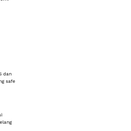
S dan
ng safe
i
jelang