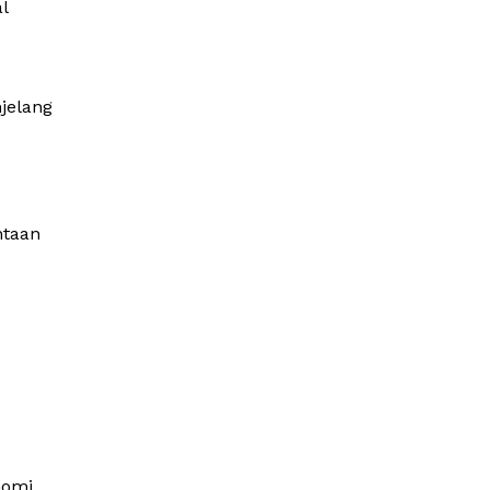
l
jelang
ntaan
nomi