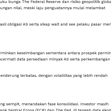
suku bunga The Federal Reserve dan risiko geopolitik globa
ungan nilai, meski laju penguatannya mulai melambat
il obligasi AS serta sikap wait and see pelaku pasar men
cerminkan keseimbangan sementara antara prospek permi
ncermati data persediaan minyak AS serta perkembangan
derung terbatas, dengan volatilitas yang lebih rendah
ang sempit, menandakan fase konsolidasi. Investor masih
nk Sentral Eropa (ECB) dan The Fed, di tengah data eko